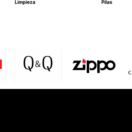
Limpieza
Pil
as