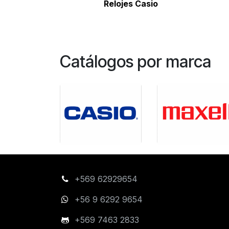
Relojes Casio
Catálogos por marca
+569 62929654
+56 9 6292 9654
+569 7463 2833